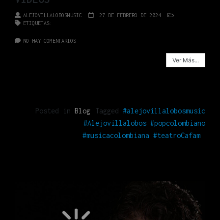
ALEJOVILLALOBOSMUSIC
27 DE FEBRERO DE 2024
BLOG
ETIQUETAS:
#ALEJOVILLALOBOSMUSIC #ALEJOVILLALOBOS
#POPCOLOMBIANO #MUSICACOLOMBIANA #TEATROCAFAM
NO HAY COMENTARIOS
Ver Más...
Posted in
Blog
Tagged
#alejovillalobosmusic
#Alejovillalobos #popcolombiano
#musicacolombiana #teatroCafam