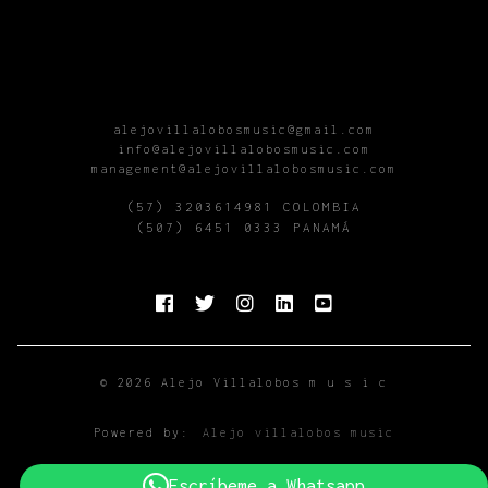
alejovillalobosmusic@gmail.com
info@alejovillalobosmusic.com
management@alejovillalobosmusic.com
(57) 3203614981 COLOMBIA
(507) 6451 0333 PANAMÁ
© 2026 Alejo Villalobos m u s i c
Powered by:
Alejo villalobos music
Escríbeme a Whatsapp