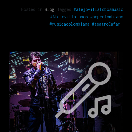
Posted in
Blog
Tagged
#alejovillalobosmusic
#Alejovillalobos #popcolombiano
#musicacolombiana #teatroCafam