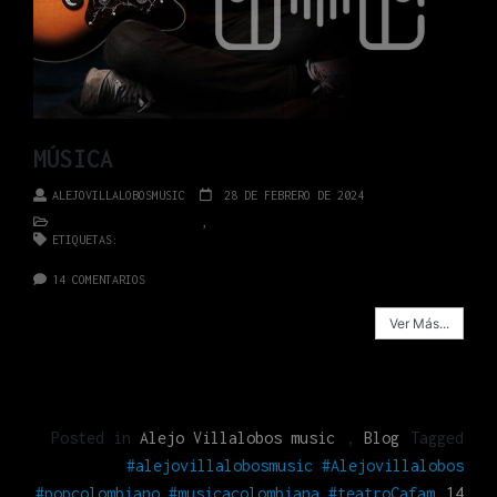
MÚSICA
ALEJOVILLALOBOSMUSIC
28 DE FEBRERO DE 2024
ALEJO VILLALOBOS MUSIC
,
BLOG
ETIQUETAS:
#ALEJOVILLALOBOSMUSIC #ALEJOVILLALOBOS
#POPCOLOMBIANO #MUSICACOLOMBIANA #TEATROCAFAM
14 COMENTARIOS
Ver Más...
Posted in
Alejo Villalobos music
,
Blog
Tagged
#alejovillalobosmusic #Alejovillalobos
#popcolombiano #musicacolombiana #teatroCafam
14