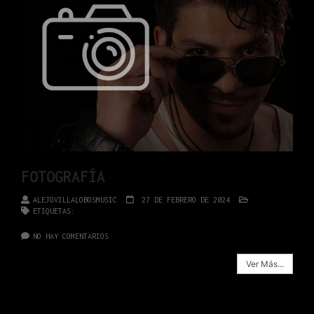
FOTOGRAFÍA
ALEJOVILLALOBOSMUSIC
27 DE FEBRERO DE 2024
BLOG
ETIQUETAS:
#ALEJOVILLALOBOSMUSIC #ALEJOVILLALOBOS
#POPCOLOMBIANO #MUSICACOLOMBIANA #TEATROCAFAM
NO HAY COMENTARIOS
Ver Más...