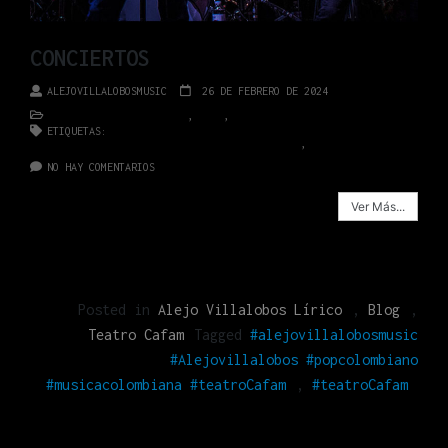
CONCIERTOS
ALEJOVILLALOBOSMUSIC
26 DE FEBRERO DE 2024
ALEJO VILLALOBOS LÍRICO
,
BLOG
,
TEATRO CAFAM
ETIQUETAS:
#ALEJOVILLALOBOSMUSIC #ALEJOVILLALOBOS
#POPCOLOMBIANO #MUSICACOLOMBIANA #TEATROCAFAM
,
#TEATROCAFAM
NO HAY COMENTARIOS
Ver Más...
Posted in
Alejo Villalobos Lírico
,
Blog
,
Teatro Cafam
Tagged
#alejovillalobosmusic
#Alejovillalobos #popcolombiano
#musicacolombiana #teatroCafam
,
#teatroCafam