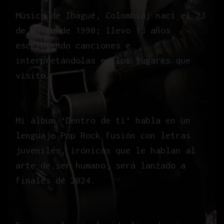
Músico de Ibagué, Colombia; nací el 23
de marzo de 1990; llevo 13 años
escribiendo canciones e
interpretándolas en los lugares que
visito.
Mi álbum ‘Dentro de ti’ habla en un
lenguaje Pop Rock fusión con letras
juveniles, irónicas que le hablan al
arte de ser humano; será lanzado a
finales de 2024.