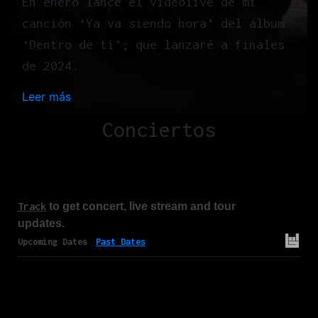
En enero lancé el videolive de mi
canción ‘Ya va siendo hora’ del álbum
‘Dentro de ti’; que lanzaré a finales
de 2024.
Leer más
:
H
Conciertos
o
m
e
Track
to get concert, live stream and tour
updates.
Upcoming Dates
Past Dates