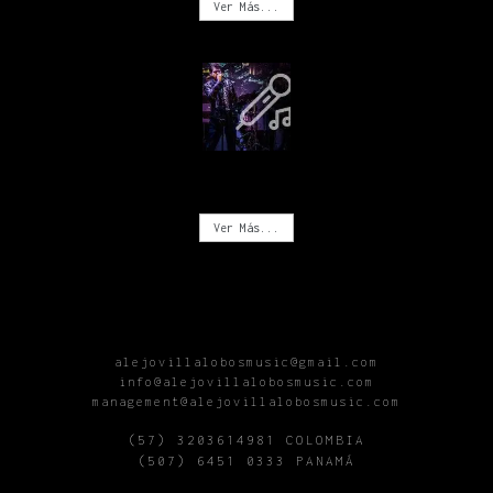
Ver Más...
CONCIERTOS
Ver Más...
alejovillalobosmusic@gmail.com
info@alejovillalobosmusic.com
management@alejovillalobosmusic.com
(57) 3203614981 COLOMBIA
(507) 6451 0333 PANAMÁ