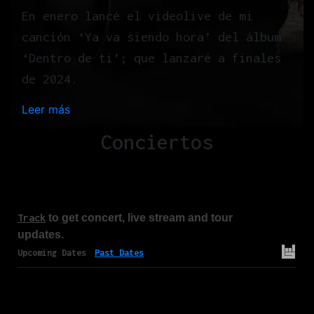
En enero lancé el videolive de mi
canción ‘Ya va siendo hora’ del álbum
‘Dentro de ti’; que lanzaré a finales
de 2024.
Leer más
:
H
Conciertos
o
m
e
Track
to get concert, live stream and tour
updates.
Upcoming Dates
Past Dates