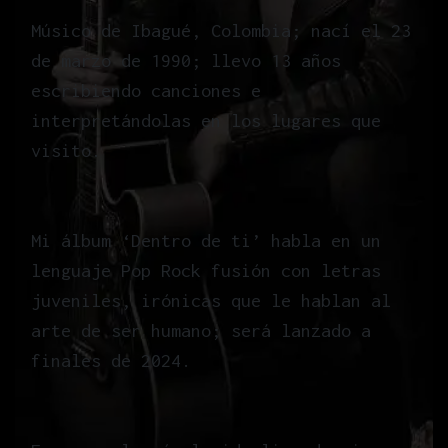
Músico de Ibagué, Colombia; nací el 23
de marzo de 1990; llevo 13 años
escribiendo canciones e
interpretándolas en los lugares que
visito.
Mi álbum ‘Dentro de ti’ habla en un
lenguaje Pop Rock fusión con letras
juveniles, irónicas que le hablan al
arte de ser humano; será lanzado a
finales de 2024.