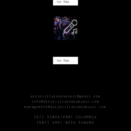
Ver Más...
CONCIERTOS
Ver Más...
alejovillalobosmusic@gmail.com
info@alejovillalobosmusic.com
management@alejovillalobosmusic.com
(57) 3203614981 COLOMBIA
(507) 6451 0333 PANAMÁ