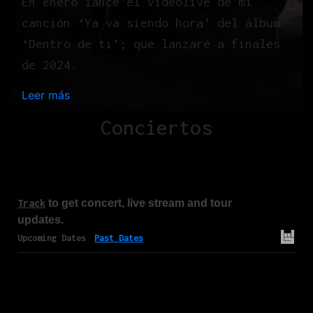
En enero lancé el videolive de mi
canción ‘Ya va siendo hora’ del álbum
‘Dentro de ti’; que lanzaré a finales
de 2024.
Leer más
:
H
Conciertos
o
m
e
Track
to get concert, live stream and tour
updates.
Upcoming Dates
Past Dates