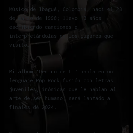
Músico de Ibagué, Colombia; nací el 23
de marzo de 1990; llevo 13 años
escribiendo canciones e
interpretándolas en los lugares que
visito.
Mi álbum ‘Dentro de ti’ habla en un
lenguaje Pop Rock fusión con letras
juveniles, irónicas que le hablan al
arte de ser humano; será lanzado a
finales de 2024.