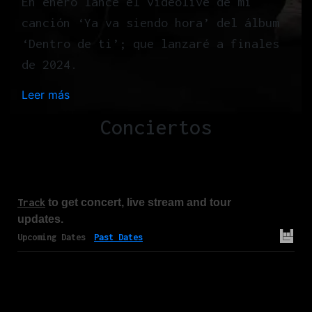
En enero lancé el videolive de mi
canción ‘Ya va siendo hora’ del álbum
‘Dentro de ti’; que lanzaré a finales
de 2024.
Leer más
:
H
Conciertos
o
m
e
Track
to get concert, live stream and tour
updates.
Upcoming Dates
Past Dates