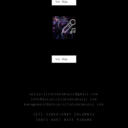
Ver Más...
CONCIERTOS
Ver Más...
alejovillalobosmusic@gmail.com
info@alejovillalobosmusic.com
management@alejovillalobosmusic.com
(57) 3203614981 COLOMBIA
(507) 6451 0333 PANAMÁ