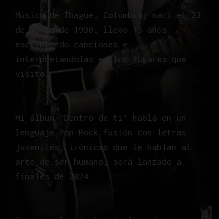
Músico de Ibagué, Colombia; nací el 23
de marzo de 1990; llevo 13 años
escribiendo canciones e
interpretándolas en los lugares que
visito.
Mi álbum ‘Dentro de ti’ habla en un
lenguaje Pop Rock fusión con letras
juveniles, irónicas que le hablan al
arte de ser humano; será lanzado a
finales de 2024.