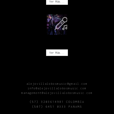
Ver Más...
CONCIERTOS
Ver Más...
alejovillalobosmusic@gmail.com
info@alejovillalobosmusic.com
management@alejovillalobosmusic.com
(57) 3203614981 COLOMBIA
(507) 6451 0333 PANAMÁ