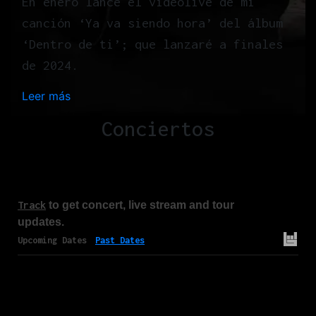
En enero lancé el videolive de mi
canción ‘Ya va siendo hora’ del álbum
‘Dentro de ti’; que lanzaré a finales
de 2024.
Leer más
:
H
Conciertos
o
m
e
Track
to get concert, live stream and tour
updates.
Upcoming Dates
Past Dates