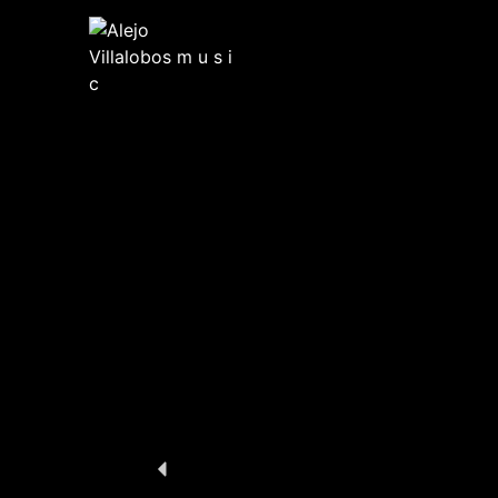
Skip
to
content
Alejo Villalobos m u s i c