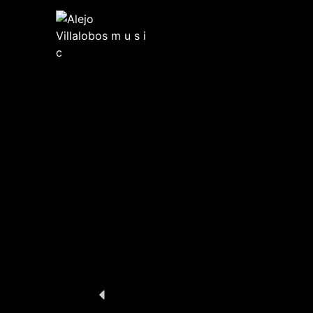
Skip
to
content
Alejo Villalobos m u s i c