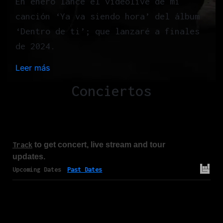
En enero lancé el videolive de mi
canción ‘Ya va siendo hora’ del álbum
‘Dentro de ti’; que lanzaré a finales
de 2024.
Leer más
:
H
Conciertos
o
m
e
Track
to get concert, live stream and tour
updates.
Upcoming Dates
Past Dates