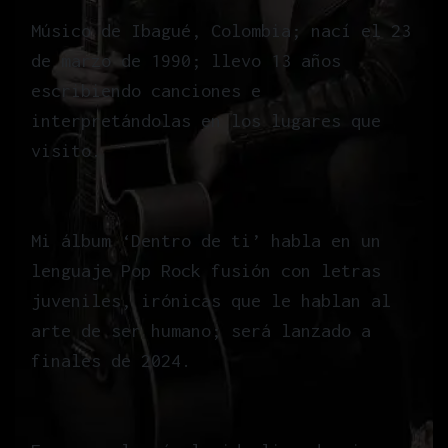
Músico de Ibagué, Colombia; nací el 23
de marzo de 1990; llevo 13 años
escribiendo canciones e
interpretándolas en los lugares que
visito.
Mi álbum ‘Dentro de ti’ habla en un
lenguaje Pop Rock fusión con letras
juveniles, irónicas que le hablan al
arte de ser humano; será lanzado a
finales de 2024.