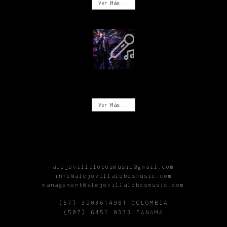
Ver Más...
CONCIERTOS
Ver Más...
alejovillalobosmusic@gmail.com
info@alejovillalobosmusic.com
management@alejovillalobosmusic.com
(57) 3203614981 COLOMBIA
(507) 6451 0333 PANAMÁ