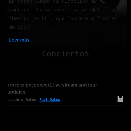
En enero lancé el videolive de mi
canción ‘Ya va siendo hora’ del álbum
‘Dentro de ti’; que lanzaré a finales
de 2024.
Leer más
:
H
Conciertos
o
m
e
Track
to get concert, live stream and tour
updates.
Upcoming Dates
Past Dates