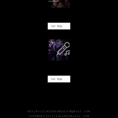
FOTOGRAFÍA
Ver Más...
CONCIERTOS
Ver Más...
alejovillalobosmusic@gmail.com
info@alejovillalobosmusic.com