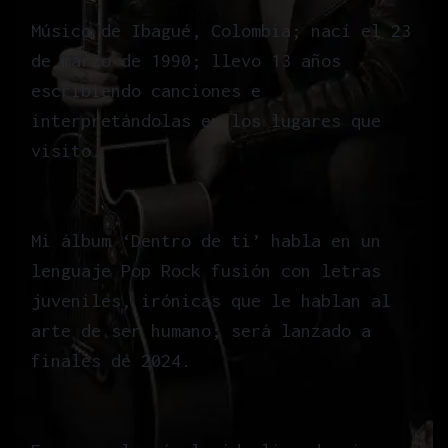
Músico de Ibagué, Colombia; nací el 23
de marzo de 1990; llevo 13 años
escribiendo canciones e
interpretándolas en los lugares que
visito.
Mi álbum ‘Dentro de ti’ habla en un
lenguaje Pop Rock fusión con letras
juveniles, irónicas que le hablan al
arte de ser humano; será lanzado a
finales de 2024.