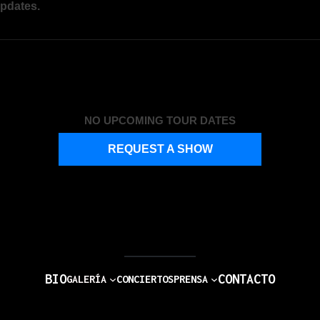
updates.
NO UPCOMING TOUR DATES
REQUEST A SHOW
BIO
CONTACTO
GALERÍA
CONCIERTOS
PRENSA