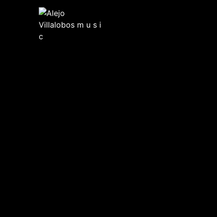
Skip
to
content
Alejo Villalobos m u s i c