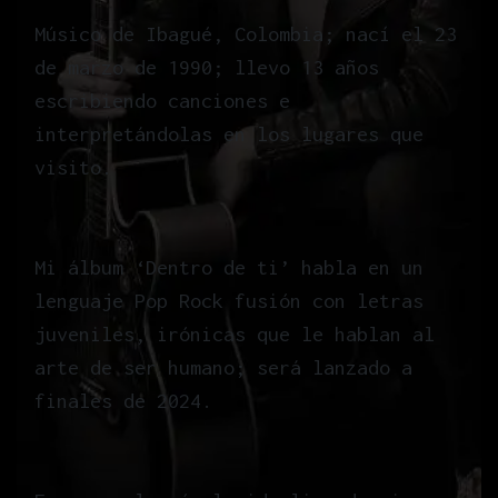
Músico de Ibagué, Colombia; nací el 23
de marzo de 1990; llevo 13 años
escribiendo canciones e
interpretándolas en los lugares que
visito.
Mi álbum ‘Dentro de ti’ habla en un
lenguaje Pop Rock fusión con letras
juveniles, irónicas que le hablan al
arte de ser humano; será lanzado a
finales de 2024.