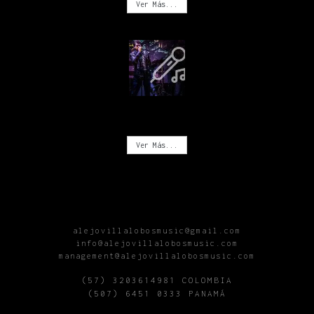
Ver Más...
CONCIERTOS
Ver Más...
alejovillalobosmusic@gmail.com
info@alejovillalobosmusic.com
management@alejovillalobosmusic.com
(57) 3203614981 COLOMBIA
(507) 6451 0333 PANAMÁ