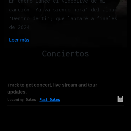
En enero lancé el videolive de mi
canción ‘Ya va siendo hora’ del álbum
‘Dentro de ti’; que lanzaré a finales
de 2024.
Leer más
:
H
Conciertos
o
m
e
Track
to get concert, live stream and tour
updates.
Upcoming Dates
Past Dates